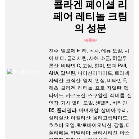
콜라겐 페이셜 리
페어 레티놀 크림
의 성분
진주, 알로에 베라, 녹차, 에뮤 오일, 시
어 버터, 글리세린, 사해 소금, 히알루
론산, 비타민 C, 고삼, 현미, 모과 Pall,
AHA, 알부틴, 니아신아마이드, 트라넥
사믹산, 코직산, 영지, 인삼, 비타민 E,
해초, 콜라겐, 레티놀, 프로-자일란, 펩
타이드, 카르노신, 스쿠알렌, 쇠비름, 선
인장, 가시 열매 오일, 센텔라, 비타민
B5, 폴리필라, 마녀개암, 살비아 뿌리,
살리실산, 아젤라산, 올리고펩타이드,
호호바 오일, 락토바이오닉산, 강황, 티
폴리페놀, 카멜리아, 글리시리진, 아스