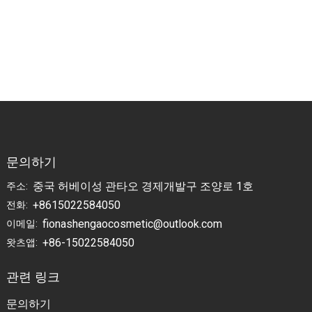
주름 개선 HA&
주
비타민 펄 크림
어드밴스드 스
최고의 황금인
네일 리페어링
삼 진주 미백 크
페이스 크림
림...
문의하기
중국 허베이성 관타오 경제개발구 조양로 1호
주소:
+8615022584050
전화:
fionashengaocosmetic@outlook.com
이메일:
+86-15022584050
왓츠앱:
관련 링크
문의하기