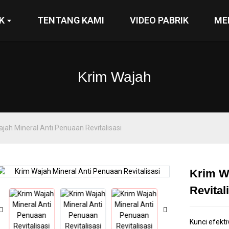
K
TENTANG KAMI
VIDEO PABRIK
ME
Krim Wajah
jah Mineral Anti Penuaan Revitalisasi
Krim W
Loading...
Loading...
Revital
Kunci efekti