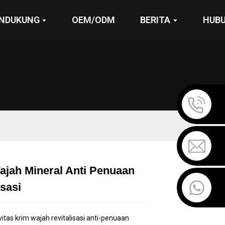
NDUKUNG
OEM/ODM
BERITA
HUBU
ajah Mineral Anti Penuaan
Loading...
Loading...
Loading...
Loading...
isasi
vitas krim wajah revitalisasi anti-penuaan