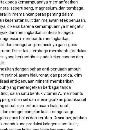
rletak pada kemampuannya memanfaatkan
neral seperti seng, magnesium, dan tembaga.
eral ini memainkan peran penting dalam
n kesehatan kulit dan melawan efek penuaan.
lnya, dikenal karena kemampuannya mengatur
nyak dan meningkatkan sintesis kolagen,
 magnesium membantu meningkatkan
kulit dan mengurangi munculnya garis-garis
erutan. Di sisi lain, tembaga membantu produksi
otein yang berkontribusi pada kekencangan dan
lit.
inasikan dengan bahan anti-penuaan ampuh
rti retinol, asam hialuronat, dan peptida, krim
alisasi anti-penuaan mineral memberikan
puh yang menargetkan berbagai tanda
tinol, salah satu bentuk vitamin A, membantu
pergantian sel dan meningkatkan produksi sel
yang sehat, sementara asam hialuronat
 dan mengencangkan kulit, mengurangi
ris-garis halus dan kerutan. Di sisi lain, peptida
uk mendukung produksi kolagen alami kulit,