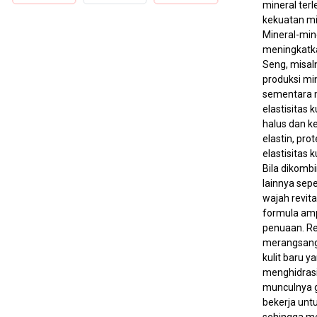
mineral te
kekuatan mi
Mineral-min
meningkatka
Seng, misa
produksi mi
sementara
elastisitas 
halus dan k
elastin, pr
elastisitas ku
Bila dikomb
lainnya sepe
wajah revit
formula am
penuaan. Re
merangsang 
kulit baru 
menghidrasi
munculnya ga
bekerja unt