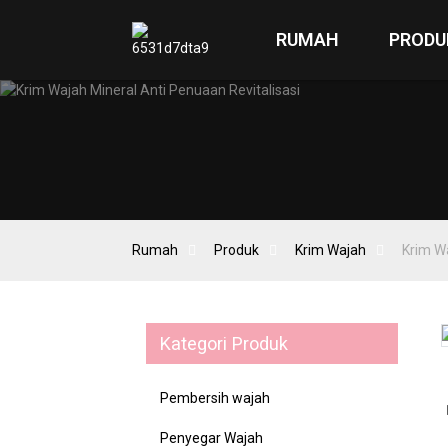
RUMAH
PRODU
Rumah
Produk
Krim Wajah
Krim Wa
Kategori Produk
Loading...
Loading...
Pembersih wajah
Penyegar Wajah