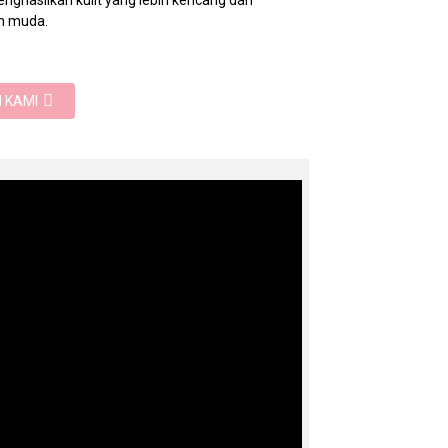
nghasilkan kulit yang lebih kencang dan
h muda.
 KAMI