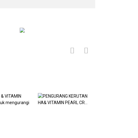
PENGURANG
KERUTAN HA&
 & VITAMIN
Krim mutiara
VITAMIN PEARL CR...
ntuk
kecantikan yang
gi kerutan
menyegarkan