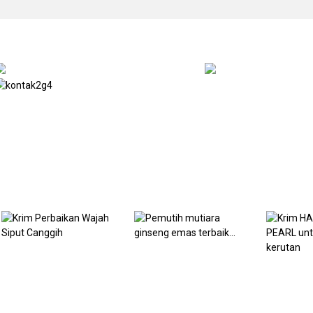
Produk Terkait
Krim Perbaikan Wajah
Pemutih mutiara
Siput Canggih
ginseng emas
Krim HA
terbaik...
PEARL u
menguran