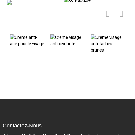
Produits connexes
Crème anti-
Crème visage
C
âge pour le
antioxydante
v
Crème visage
visage
r
anti-taches
brunes
Contactez-Nous