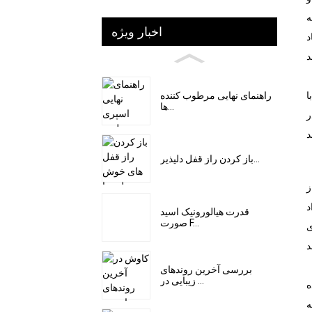
ه
اخبار ویژه
د
راهنمای نهایی مرطوب کننده
ا
ها...
ر
باز کردن راز قفل دلپذیر...
ز
د
قدرت هیالورونیک اسید
صورت F...
ی
بررسی آخرین روندهای
زیبایی در ...
ه
ه