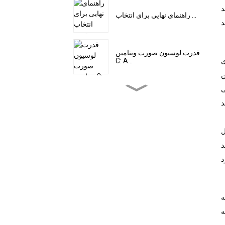
د
راهنمای نهایی برای انتخاب ...
قدرت لوسیون صورت ویتامین
ی
C: A...
 که پپتیدها و
ی
کرم لیفت صورت The Magic
of Instant Face Lift:...
ل
انتخاب فونداسیون مایع
کامل...
د
بنیانگذار مادلین روچر: گوهر ...
ه
ه
چرا این خاص است