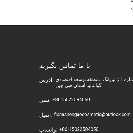
ه
با ما تماس بگیرید
جاده شماره 1 ژائو یانگ، منطقه توسعه اقتصادی
آدرس:
گوانتائو، استان هبی چین
+8615022584050
تلفن:
fionashengaocosmetic@outlook.com
ایمیل:
+86-15022584050
واتساپ: