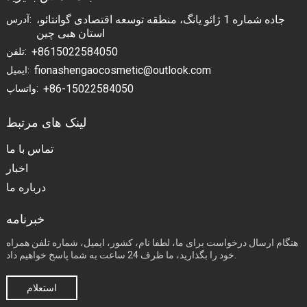
جاده شماره 1 ژائو یانگ، منطقه توسعه اقتصادی گوانتائو،
آدرس:
استان هبی چین
+8615022584050
تلفن:
fionashengaocosmetic@outlook.com
ایمیل:
+86-15022584050
واتساپ:
لینک های مرتبط
تماس با ما
اخبار
درباره ما
خبرنامه
هنگام ارسال درخواست برای ما، لطفا نام، کشور، ایمیل، شماره تلفن همراه
خود را بگذارید، ما ظرف 24 ساعت به شما پاسخ خواهیم داد.
استعلام