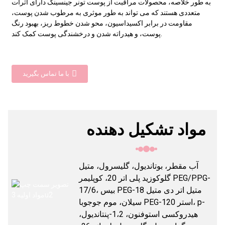
به طور خلاصه، محصولات مراقبت از پوست تونر جینسینگ دارای اثرات
متعددی هستند که می تواند به طور موثری به مرطوب شدن پوست،
مقاومت در برابر اکسیداسیون، محو شدن خطوط ریز، بهبود رنگ
پوست، و هیدراته شدن و درخشندگی پوست کمک کند.
با ما تماس بگیرید
مواد تشکیل دهنده
آب مقطر، بوتاندیول، گلیسرول، متیل
گلوکوزید پلی اتر 20، کوپلیمر PEG/PPG-
17/6، بیس PEG-18 متیل اتر دی متیل
سیلان، موم جوجوبا PEG-120 استر، p-
هیدروکسی استوفنون، 1،2-پنتاندیول،